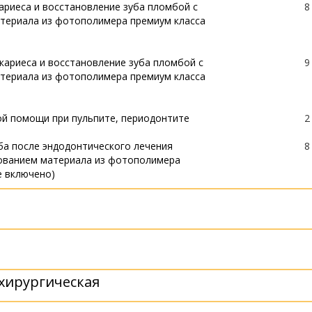
ариеса и восстановление зуба пломбой с
8
териала из фотополимера премиум класса
кариеса и восстановление зуба пломбой с
9
териала из фотополимера премиум класса
ой помощи при пульпите, периодонтите
2
ба после эндодонтического лечения
8
ованием материала из фотополимера
е включено)
-канального зуба
9
-канального зуба
11
хирургическая
ита 1-канального зуба
13
-канального зуба
14
ита 2-канального зуба
16