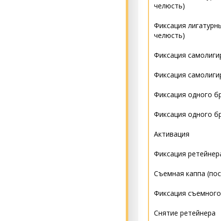
Извлечение несост
челюсть)
Использование ко
Операция All on 4 (
Фиксация лигатурны
челюсть)
Операция All on 6 (
Фиксация самолиги
Операция All on 4 
Фиксация самолиги
Операция All on 6 
Фиксация одного б
Фиксация одного бр
Активация
Фиксация ретейнер
Съемная каппа (по
Фиксация съемного
Снятие ретейнера