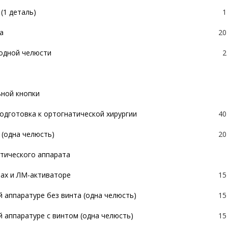
(1 деталь)
1
а
20
 одной челюсти
2
ьной кнопки
одготовка к ортогнатической хирургии
40
(одна челюсть)
20
тического аппарата
рах и ЛМ-активаторе
15
 аппаратуре без винта (одна челюсть)
15
 аппаратуре с винтом (одна челюсть)
15