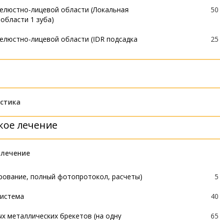
челюстно-лицевой области (Локальная
50
 области 1 зуба)
челюстно-лицевой области (IDR подсадка
25
тальная имплантация OSSTEM (Ю.Корея)
25
стика
нтальная имплантация STRAUMANN
60
кое лечение
крытие рецессии десны (ССТ, СДТ) в
16
нит OSSTEM
15
 лечение
ытый (костная пластика, остеопластика)
30
юнит STRAUMANN
18
ытый (костная пластика, остеопластика)
50
ирование, полный фотопротокол, расчеты)
5
сны
5
ьютерного хирургического шаблона
35
система
40
иниимплантат (минивинт)
20
бируемой мембраны
25
х металлических брекетов (на одну
65