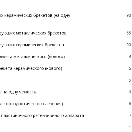
оятельного имплантата
18
стно-замещающего материала
25
всё на 4) OSSTEM (Ю.Корея)
180
х керамических брекетов (на одну
90
всё на 6) OSSTEM (Ю.Корея)
260
рующих металлических брекетов
65
(всё на 4) STRAUMANN (Швейцария)
300
рующих керамических брекетов
90
(всё на 6) STRAUMANN (Швейцария)
350
рекета металлического (нового)
4
екета керамического (нового)
6
5
а на одну челюсть
6
сле ортодонтического лечения)
6
 пластиночного ретенционного аппарата
7
1