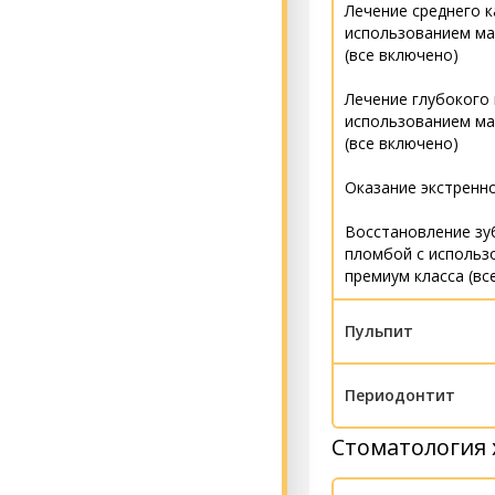
Лечение среднего к
использованием ма
(все включено)
Лечение глубокого 
использованием ма
(все включено)
Оказание экстренн
Восстановление зу
пломбой с использ
премиум класса (вс
Пульпит
Лечение пульпита 1
Периодонтит
Лечение пульпита 2
Стоматология 
Лечение периодонт
Лечение пульпита 3
Лечение периодонт