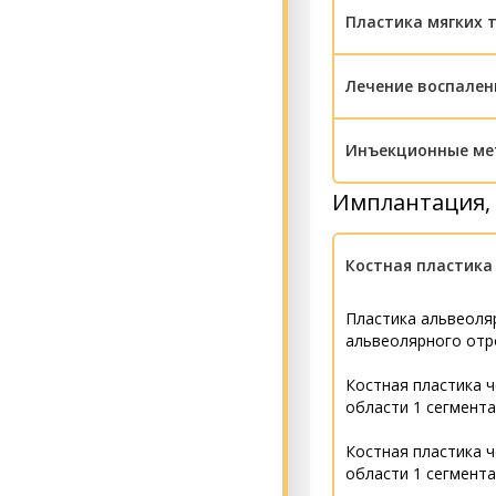
Закрытый кюретаж 
Пластика мягких т
зуба)
Остановка луночно
материалами, без 
Пластика уздечки в
Открытый кюретаж 
Лечение воспален
зуба)
Цистотомия или ци
Пластика уздечки 
Вскрытие и дренир
Гингивэктомия (кли
Цистотомия или ци
Инъекционные ме
Пластика уздечки я
Лечение перикорон
Гемисекция зуба
Резекция верхушки
Имплантация, 
Инъекционное введ
иссечение капюшон
Вестибулопластика
область (Плазмоли
Временное шиниров
Пластика перфорац
Костная пластика
Наложение шва на 
Пластика альвеоля
альвеолярного отр
Костная пластика ч
области 1 сегмента
Костная пластика ч
области 1 сегмента