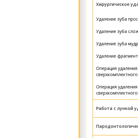
Хирургическое уд
Лечение пульпита 4
Лечение периодонт
Удаление зуба про
Лечение периодонт
Удаление зуба сло
Удаление зуба муд
Удаление фрагмент
Операция удаления
сверхкомплектного 
Операция удаления
сверхкомплектного 
Работа с лункой у
Консервация лунки
Пародонтологичес
Отсроченный кюрет