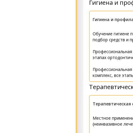
Гигиена и про
Гигиена и профил
Обучение гигиене п
подбор средств и п
Профессиональная г
этапах ортодонтич
Профессиональная 
комплекс, все этап
Терапевтическ
Терапевтическая 
Местное применен
(неинвазивное лече