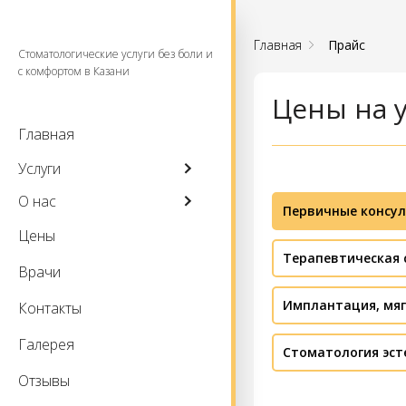
Главная
Прайс
Стоматологические услуги без боли и
с комфортом в Казани
Цены на у
Главная
Услуги
О нас
Первичные консул
Цены
Терапевтическая 
Врачи
Имплантация, мяг
Контакты
Галерея
Стоматология эст
Отзывы