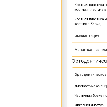
Костная пластика 
костная пластика в
Костная пластика 
костного блока)
Имплантация
Внутрикостная ден
Мягкотканная пла
Внутрикостная де
Ортодонтичес
Гингивопластика За
(Швейцария)
области 1 зуба
Абатмент мультию
Ортодонтическое
Синус-лифтинг закр
Абатмент мульти
Синус-лифтинг откр
Диагностика (скан
Формирователь де
Изготовление комп
Частичная брекет-
Ортодонтический м
Применение резор
Фиксация лигатурны