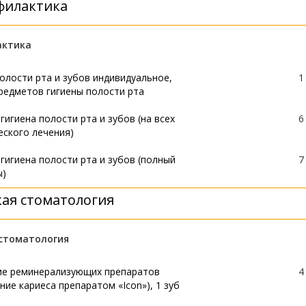
филактика
актика
олости рта и зубов индивидуальное,
1
редметов гигиены полости рта
игиена полости рта и зубов (на всех
6
еского лечения)
гигиена полости рта и зубов (полный
7
ы)
ая стоматология
стоматология
ие реминерализующих препаратов
4
ние кариеса препаратом «Icon»), 1 зуб