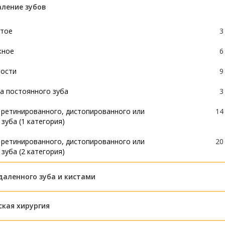
аление зубов
-канального зуба
16
ита 3-канального зуба
18
стое
3
ита 4-канального зуба
21
жное
6
рости
9
а постоянного зуба
3
 ретинированного, дистопированного или
14
зуба (1 категория)
 ретинированного, дистопированного или
20
зуба (2 категория)
даленного зуба и кистами
5
кая хирургия
аж лунки удаленного зуба
2